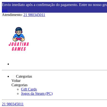
Envio imediato após a confirmação do pagamento. Entre no nosso g
link
Atendimento:
21 980345011
Categorias
Voltar
Categorias
Gift Cards
Jogos da Steam (PC)
21 980345011